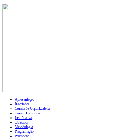
Apresentação
Inscrições
Comissão Organizadora
Comitê Científico
Justificativa
Objetivos
Metodologia
Programação
Promoção