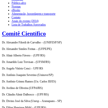
Público-alvo
Normas
eBooks
Alimentação, hospedagem e transporte
Contato
Anais do evento (2014)
Lista de Trabalhos Aprovados
Comitê Científico
Dr. Alexandre Filordi de Carvalho – (UNIFESP/SP)
Dr. Alexandre Simões Freitas – (UFPE/PE)
Dr. Altair Alberto Fávero – (UPF/RS)
Dr. Amarildo Luiz Trevisan - (UFSM/RS)
Dr. Angelo Vitório Cenci – UPF/RS
Dr. Antônio Joaquim Severino (Uninove/SP)
Dr. Antônio Gómez Ramos (Un. Carlos III/ES)
Dr. Avelino de Oliveira (UFPel/RS)
Dr. Cláudio Almir Dalbosco – (UPF/RS)
Dr. Divino José da Silva (Unesp – Araraquara – SP)
Dr. Eldon Henrique Mühl – (UPF/RS)