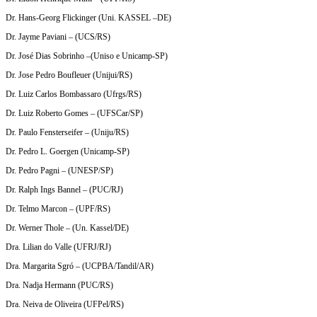
Dr. Hans-Georg Flickinger (Uni. KASSEL –DE)
Dr. Jayme Paviani – (UCS/RS)
Dr. José Dias Sobrinho –(Uniso e Unicamp-SP)
Dr. Jose Pedro Boufleuer (Unijui/RS)
Dr. Luiz Carlos Bombassaro (Ufrgs/RS)
Dr. Luiz Roberto Gomes – (UFSCar/SP)
Dr. Paulo Fensterseifer – (Uniju/RS)
Dr. Pedro L. Goergen (Unicamp-SP)
Dr. Pedro Pagni – (UNESP/SP)
Dr. Ralph Ings Bannel – (PUC/RJ)
Dr. Telmo Marcon – (UPF/RS)
Dr. Werner Thole – (Un. Kassel/DE)
Dra. Lilian do Valle (UFRJ/RJ)
Dra. Margarita Sgró – (UCPBA/Tandil/AR)
Dra. Nadja Hermann (PUC/RS)
Dra. Neiva de Oliveira (UFPel/RS)