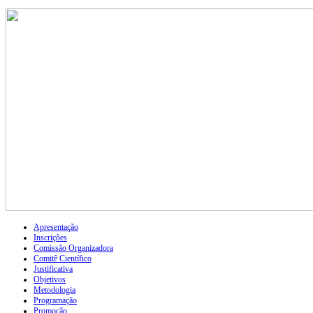
Apresentação
Inscrições
Comissão Organizadora
Comitê Científico
Justificativa
Objetivos
Metodologia
Programação
Promoção